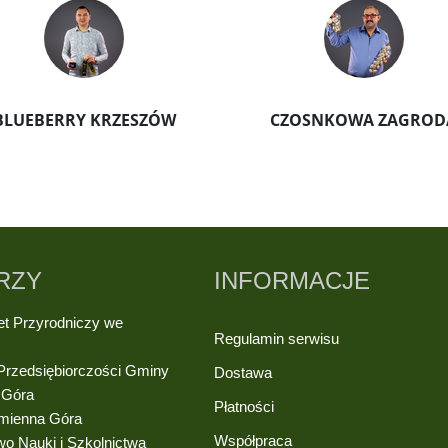
BLUEBERRY KRZESZÓW
CZOSNKOWA ZAGROD
RZY
INFORMACJE
et Przyrodniczy we
Regulamin serwisu
u
 Przedsiębiorczości Gminy
Dostawa
 Góra
Płatności
mienna Góra
Współpraca
wo Nauki i Szkolnictwa