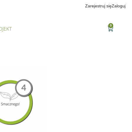
Zarejestruj się
Zaloguj
0
OJEKT