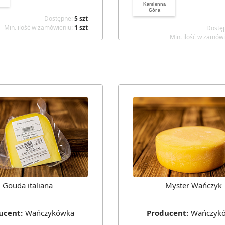
Kamienna
Góra
Dostępne
:
5
szt
Min. ilość w zamówieniu
:
1
szt
Dostę
Min. ilość w zamów
Gouda italiana
Myster Wańczyk
ucent
:
Wańczykówka
Producent
:
Wańczyk