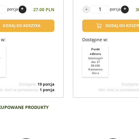
+
-
+
27.00 PLN
3
porcja
porcja
DODAJ DO KOSZYKA
DODAJ DO KOSZY
 w:
Dostępne w:
Punkt
odbioru
r
Jeleniogór
ska 27
58-400
Kamienna
Góra
Dostępne
:
19
porcja
Dostępne
n. ilość w zamówieniu
:
1
porcja
Min. ilość w zamówieni
 KUPOWANE PRODUKTY