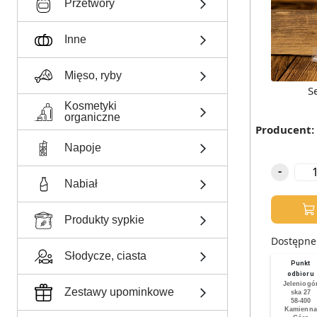
Przetwory
Inne
Mięso, ryby
S
Kosmetyki
organiczne
Producent
:
Napoje
-
Nabiał
Produkty sypkie
Dostępne
Słodycze, ciasta
Punkt
odbioru
Jeleniogó
Zestawy upominkowe
ska 27
58-400
Kamienna