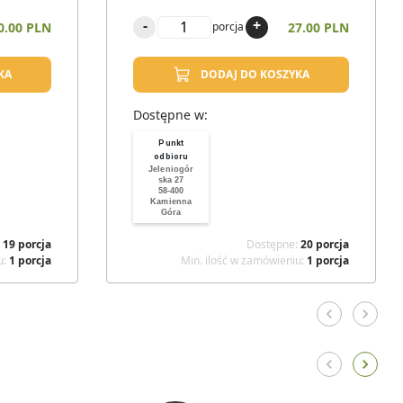
-
+
0.00 PLN
27.00 PLN
porcja
KA
DODAJ DO KOSZYKA
Dostępne w:
Punkt
odbioru
Jeleniogór
ska 27
58-400
Kamienna
Góra
:
19
porcja
Dostępne
:
20
porcja
u
:
1
porcja
Min. ilość w zamówieniu
:
1
porcja