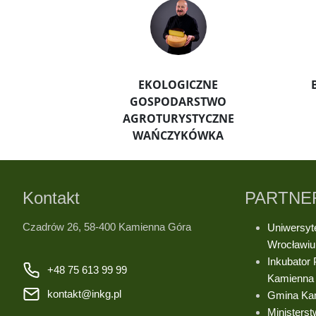
EKOLOGICZNE
GOSPODARSTWO
AGROTURYSTYCZNE
WAŃCZYKÓWKA
Kontakt
PARTNE
Czadrów 26, 58-400 Kamienna Góra
Uniwersyt
Wrocławi
Inkubator
+48 75 613 99 99
Kamienna
kontakt@inkg.pl
Gmina Ka
Ministerst