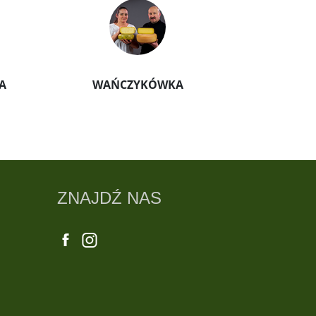
A
WAŃCZYKÓWKA
GOSPOD
ZNAJDŹ NAS