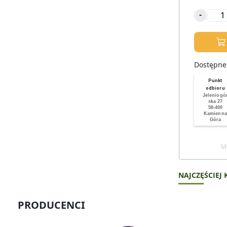
-
Dostępne
Punkt
odbioru
Jeleniogó
ska 27
58-400
Kamienna
Góra
Mi
NAJCZĘŚCIEJ
PRODUCENCI