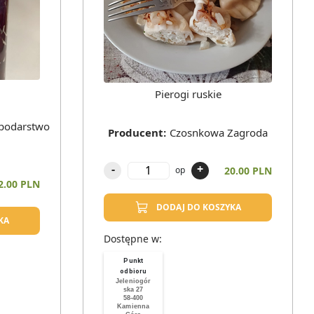
Pierogi ruskie
spodarstwo
Producent
:
Czosnkowa Zagroda
-
+
20.00 PLN
op
2.00 PLN
DODAJ DO KOSZYKA
KA
Dostępne w:
Punkt
odbioru
Jeleniogór
ska 27
58-400
Kamienna