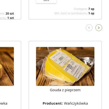
Góra
Dostępne
:
7
op
Min. ilość w zamówieniu
:
1
op
pne
:
20
szt
ieniu
:
1
szt
Gouda z pieprzem
ówka
Producent
:
Wańczykówka