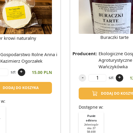
Buraczki tarte
er krowi naturalny
Producent
:
Ekologiczne Go
Gospodarstwo Rolne Anna i
Agroturystyczne
Kazimierz Ogorzałek
Wańczykówka
+
15.00 PLN
szt
-
+
1
szt
DODAJ DO KOSZYKA
DODAJ DO KOSZY
 w:
Dostępne w:
Punkt
r
odbioru
Jeleniogór
ska 27
58-400