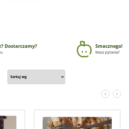
z? Dostarczamy?
Smacznego!
ru
Masz pytania?